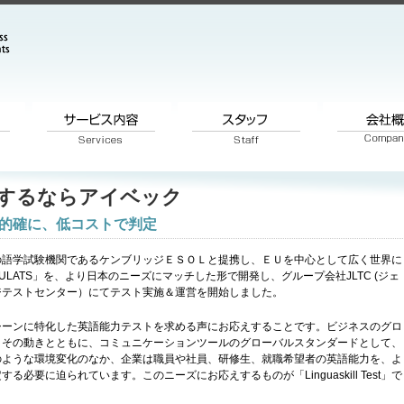
tを受験するならアイベック
的確に、低コストで判定
の語学試験機関であるケンブリッジＥＳＯＬと提携し、ＥＵを中心として広く世界に
LATS」を、より日本のニーズにマッチした形で開発し、グループ会社JLTC (ジェ
ジテストセンター）にてテスト実施＆運営を開始しました。
シーンに特化した英語能力テストを求める声にお応えすることです。ビジネスのグロ
、その動きとともに、コミュニケーションツールのグローバルスタンダードとして、
のような環境変化のなか、企業は職員や社員、研修生、就職希望者の英語能力を、よ
必要に迫られています。このニーズにお応えするものが「Linguaskill Test」で