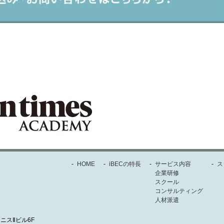
-
HOME
-
iBECの特長
-
サービス内容
-
ス
企業研修
スクール
コンサルティング
人材派遣
ミニスⅡビル6F