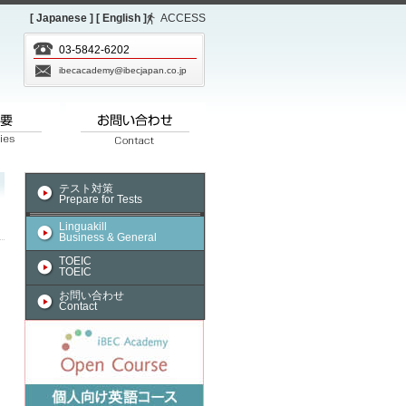
[ Japanese ]
[ English ]
ACCESS
03-5842-6202
ibecacademy@ibecjapan.co.jp
テスト対策
Prepare for Tests
Linguakill
Business & General
TOEIC
TOEIC
お問い合わせ
Contact