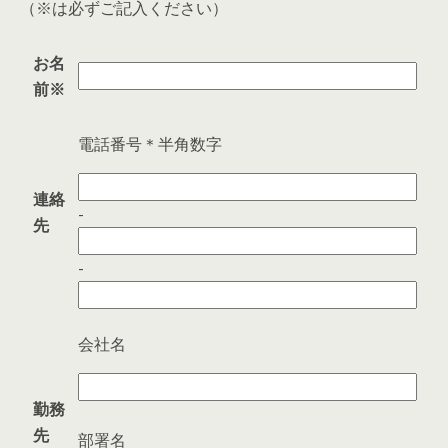
（
※
は必ずご記入ください）
お名
前
※
電話番号
＊半角数字
連絡
-
先
-
会社名
勤務
先
部署名