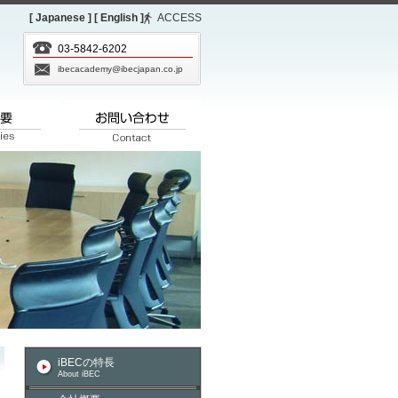
[ Japanese ]
[ English ]
ACCESS
03-5842-6202
ibecacademy@ibecjapan.co.jp
iBECの特長
About iBEC