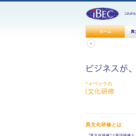
ホーム
異
«
異文化研修とは
"異文化研修"は英語研修