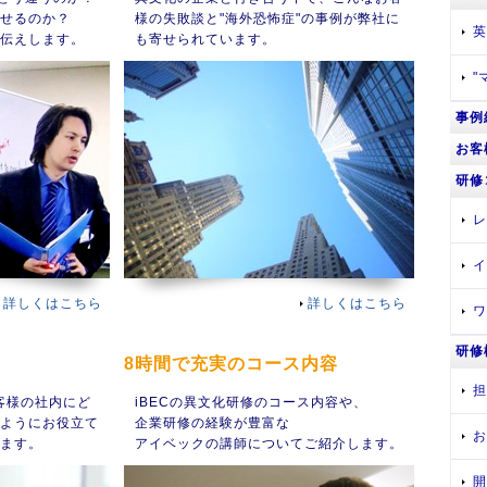
せるのか？
様の失敗談と"海外恐怖症"の事例が弊社に
英
伝えします。
も寄せられています。
"
事例
お客
研修
レ
イ
詳しくはこちら
詳しくはこちら
ワ
研修
8時間で充実のコース内容
担
客様の社内にど
iBECの異文化研修のコース内容や、
ようにお役立て
企業研修の経験が豊富な
お
ます。
アイベックの講師についてご紹介します。
開